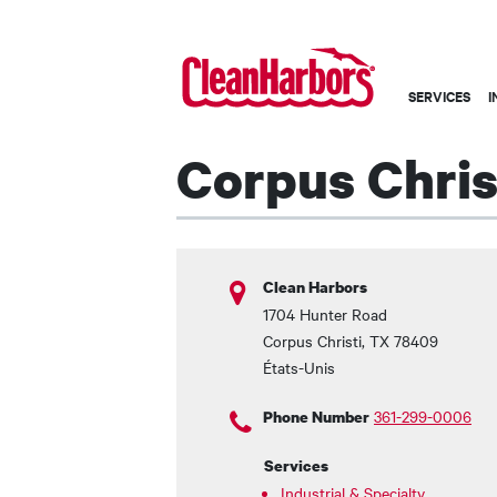
Main
SERVICES
I
navigation
-
Corpus Christ
French
Clean Harbors
1704 Hunter Road
Corpus Christi
,
TX
78409
États-Unis
361-299-0006
Phone Number
Services
Industrial & Specialty