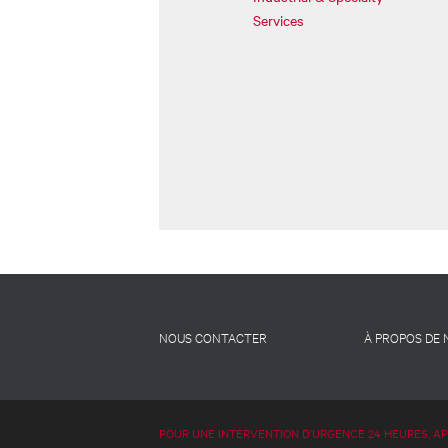
Services
Footer
NOUS CONTACTER
À PROPOS DE
-
French
POUR UNE INTERVENTION D’URGENCE 24 HEURES, A