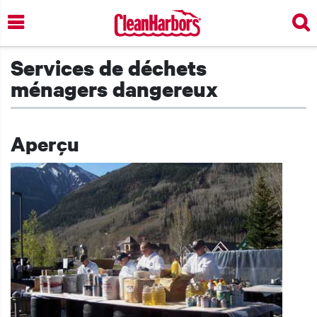
Skip
to
main
content
Services de déchets
ménagers dangereux
Aperçu
t additional actions