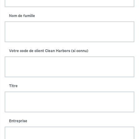
Nom de famille
t additional actions
Votre code de client Clean Harbors
(si connu)
Titre
Entreprise