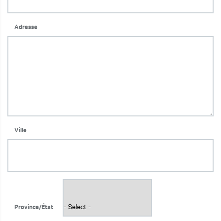
Adresse
Ville
Province/État