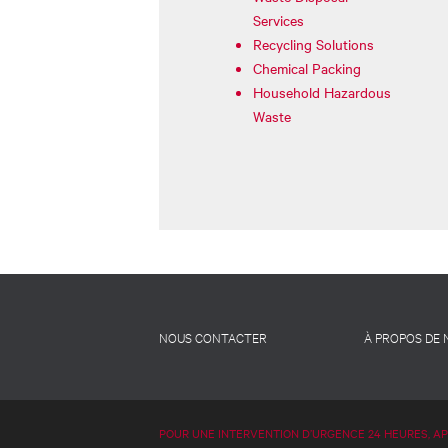
Services
Recycling Solutions
Chemical Packing
Household Hazardous
Waste
Footer
NOUS CONTACTER
À PROPOS DE
-
French
POUR UNE INTERVENTION D’URGENCE 24 HEURES, A