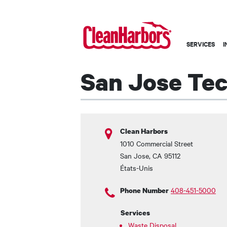
Main
SERVICES
I
navigation
-
San Jose Tec
French
Clean Harbors
1010 Commercial Street
San Jose
,
CA
95112
États-Unis
408-451-5000
Phone Number
Services
Waste Disposal